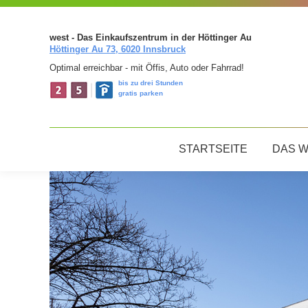
west - Das Einkaufszentrum in der Höttinger Au
Höttinger Au 73, 6020 Innsbruck
Optimal erreichbar - mit Öffis, Auto oder Fahrrad!
bis zu drei Stunden
gratis parken
STARTSEITE
DAS 