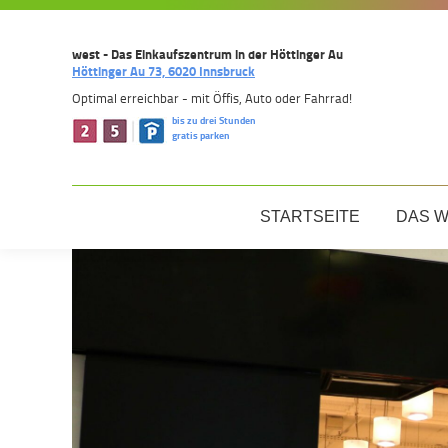
west - Das Einkaufszentrum in der Höttinger Au
Höttinger Au 73, 6020 Innsbruck
Optimal erreichbar - mit Öffis, Auto oder Fahrrad!
bis zu drei Stunden
gratis parken
STARTSEITE
DAS 