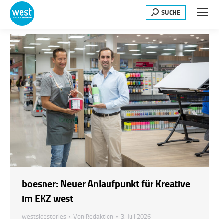
SUCHE
Search:
boesner: Neuer Anlaufpunkt für Kreative
im EKZ west
westsidestories
Von
Redaktion
3. Juli 2026