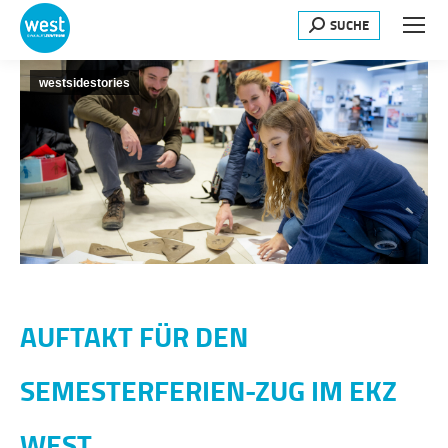
SUCHE
Search:
westsidestories
AUFTAKT FÜR DEN
SEMESTERFERIEN-ZUG IM EKZ
WEST